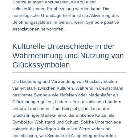
Überzeugungen anzupassen, was zu einer
selbsterfüllenden Prophezeiung werden kann. Die
neurologische Grundlage hierfür ist die Aktivierung des
Belohnungssystems im Gehirn, wenn Symbole positive
Assoziationen hervorrufen.
Kulturelle Unterschiede in der
Wahrnehmung und Nutzung von
Glückssymbolen
Die Bedeutung und Verwendung von Glückssymbolen
variiert stark zwischen Kulturen. Während in Deutschland
bestimmte Symbole wie Hufeisen oder Marienkäfer als
Glücksbringer gelten, finden sich in asiatischen Ländern
andere Traditionen. Zum Beispiel gilt in Japan der
Glücksbringer Maneki-neko, die winkende Katze, als
Symbol für Wohlstand und Schutz. Solche Unterschiede
spiegeln die jeweiligen kulturellen Werte wider und
beeinflussen, wie Symbole im Alltag integriert werden.