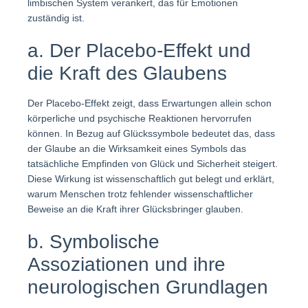
limbischen System verankert, das für Emotionen
zuständig ist.
a. Der Placebo-Effekt und
die Kraft des Glaubens
Der Placebo-Effekt zeigt, dass Erwartungen allein schon
körperliche und psychische Reaktionen hervorrufen
können. In Bezug auf Glückssymbole bedeutet das, dass
der Glaube an die Wirksamkeit eines Symbols das
tatsächliche Empfinden von Glück und Sicherheit steigert.
Diese Wirkung ist wissenschaftlich gut belegt und erklärt,
warum Menschen trotz fehlender wissenschaftlicher
Beweise an die Kraft ihrer Glücksbringer glauben.
b. Symbolische
Assoziationen und ihre
neurologischen Grundlagen