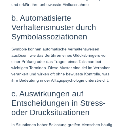
und erklärt ihre unbewusste Einflussnahme.
b. Automatisierte
Verhaltensmuster durch
Symbolassoziationen
Symbole können automatische Verhaltensweisen
auslösen, wie das Berühren eines Glücksbringers vor
einer Prüfung oder das Tragen eines Talisman bei
wichtigen Terminen. Diese Muster sind tief im Verhalten
verankert und wirken oft ohne bewusste Kontrolle, was
ihre Bedeutung in der Alltagspsychologie unterstreicht.
c. Auswirkungen auf
Entscheidungen in Stress-
oder Drucksituationen
In Situationen hoher Belastung greifen Menschen häufig