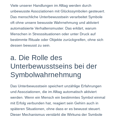
Viele unserer Handlungen im Alltag werden durch
unbewusste Assoziationen mit Glückssymbolen gesteuert.
Das menschliche Unterbewusstsein verarbeitet Symbole
oft ohne unsere bewusste Wahrnehmung und aktiviert
automatisierte Verhaltensmuster. Das erklärt, warum
Menschen in Stresssituationen oder unter Druck auf
bestimmte Rituale oder Objekte zurückgreifen, ohne sich
dessen bewusst zu sein.
a. Die Rolle des
Unterbewusstseins bei der
Symbolwahrnehmung
Das Unterbewusstsein speichert unzählige Erfahrungen
und Assoziationen, die im Alltag automatisch aktiviert
werden. Wenn ein Mensch ein bestimmtes Symbol einmal
mit Erfolg verbunden hat, reagiert sein Gehirn auch in
späteren Situationen, ohne dass er es bewusst steuert.
Dieser Mechanismus verstärkt die Wirkung der Symbole