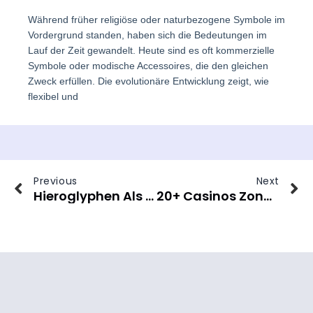
Während früher religiöse oder naturbezogene Symbole im
Vordergrund standen, haben sich die Bedeutungen im
Lauf der Zeit gewandelt. Heute sind es oft kommerzielle
Symbole oder modische Accessoires, die den gleichen
Zweck erfüllen. Die evolutionäre Entwicklung zeigt, wie
flexibel und
Previous
Next
Hieroglyphen Als Inspirationsquelle Für Moderne Spiele-Designs
20+ Casinos Zonder Cruks » Beste Goksites Van Juni 2025