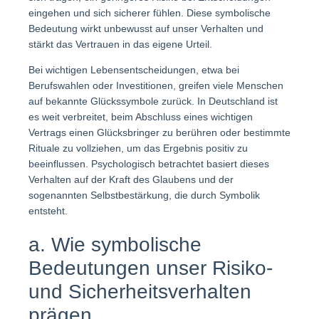
eingehen und sich sicherer fühlen. Diese symbolische
Bedeutung wirkt unbewusst auf unser Verhalten und
stärkt das Vertrauen in das eigene Urteil.
Bei wichtigen Lebensentscheidungen, etwa bei
Berufswahlen oder Investitionen, greifen viele Menschen
auf bekannte Glückssymbole zurück. In Deutschland ist
es weit verbreitet, beim Abschluss eines wichtigen
Vertrags einen Glücksbringer zu berühren oder bestimmte
Rituale zu vollziehen, um das Ergebnis positiv zu
beeinflussen. Psychologisch betrachtet basiert dieses
Verhalten auf der Kraft des Glaubens und der
sogenannten Selbstbestärkung, die durch Symbolik
entsteht.
a. Wie symbolische
Bedeutungen unser Risiko-
und Sicherheitsverhalten
prägen