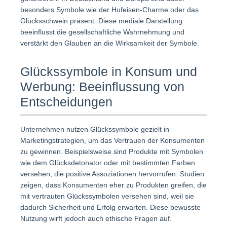
besonders Symbole wie der Hufeisen-Charme oder das
Glücksschwein präsent. Diese mediale Darstellung
beeinflusst die gesellschaftliche Wahrnehmung und
verstärkt den Glauben an die Wirksamkeit der Symbole.
Glückssymbole in Konsum und
Werbung: Beeinflussung von
Entscheidungen
Unternehmen nutzen Glückssymbole gezielt in
Marketingstrategien, um das Vertrauen der Konsumenten
zu gewinnen. Beispielsweise sind Produkte mit Symbolen
wie dem Glücksdetonator oder mit bestimmten Farben
versehen, die positive Assoziationen hervorrufen. Studien
zeigen, dass Konsumenten eher zu Produkten greifen, die
mit vertrauten Glückssymbolen versehen sind, weil sie
dadurch Sicherheit und Erfolg erwarten. Diese bewusste
Nutzung wirft jedoch auch ethische Fragen auf.