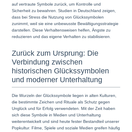
auf vertraute Symbole zurück, um Kontrolle und
Sicherheit zu bewahren. Studien in Deutschland zeigen,
dass bei Stress die Nutzung von Glückssymbolen
zunimmt, weil sie eine unbewusste Bewältigungsstrategie
darstellen. Diese Verhaltensweisen helfen, Ängste zu
reduzieren und das eigene Verhalten zu stabilisieren.
Zurück zum Ursprung: Die
Verbindung zwischen
historischen Glückssymbolen
und moderner Unterhaltung
Die Wurzeln der Glückssymbole liegen in alten Kulturen,
die bestimmte Zeichen und Rituale als Schutz gegen
Unglück und für Erfolg verwendeten. Mit der Zeit haben
sich diese Symbole in Medien und Unterhaltung
weiterentwickelt und sind heute fester Bestandteil unserer
Popkultur. Filme, Spiele und soziale Medien greifen häufig