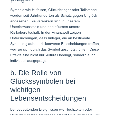
Symbole wie Hufeisen, Glücksbringer oder Talismane
werden seit Jahrhunderten als Schutz gegen Unglück
angesehen. Sie verankern sich in unserem
Unterbewusstsein und beeinflussen unsere
Risikobereitschaft. In der Finanzwelt zeigen
Untersuchungen, dass Anleger, die an bestimmte
Symbole glauben, risikoaverse Entscheidungen treffen,
weil sie sich durch das Symbol geschützt fühlen. Diese
Effekte sind nicht nur kulturell bedingt, sondern auch
individuell ausgeprägt.
b. Die Rolle von
Glückssymbolen bei
wichtigen
Lebensentscheidungen
Bei bedeutenden Ereignissen wie Hochzeiten oder