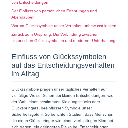
von Entscheidungen
Der Einfluss von persönlichen Erfahrungen und
Aberglauben
Warum Glückssymbole unser Verhalten unbewusst lenken
Zurück zum Ursprung: Die Verbindung zwischen
historischen Glückssymbolen und moderner Unterhaltung
Einfluss von Glückssymbolen
auf das Entscheidungsverhalten
im Alltag
Glückssymbole prägen unser tägliches Verhalten auf
vielfältige Weise. Schon bei kleinen Entscheidungen, wie
der Wahl eines bestimmten Kleidungsstücks oder
Glücksbringers, beeinflussen Symbole unser
Sicherheitsgefühl. So berichten Studien, dass Menschen,
die einen Glücksbringer wie einen vierblättrigen Klee bei
sich tragen, ein geringeres Risiko bei Entscheidungen